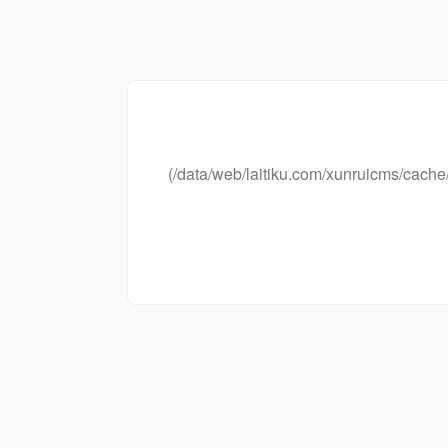
(/data/web/laitiku.com/xunruicms/ca