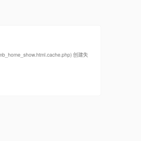
_zsymb_home_show.html.cache.php) 创建失