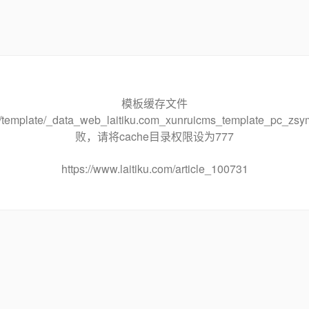
模板缓存文件
che/template/_data_web_laitiku.com_xunruicms_template_pc
败，请将cache目录权限设为777
https://www.laitiku.com/article_100731