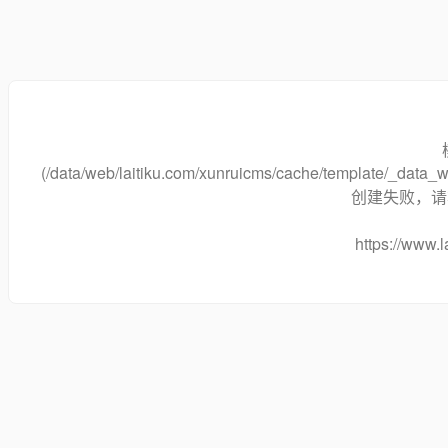
(/data/web/laitiku.com/xunruicms/cache/template/_dat
创建失败，请将
https://www.l