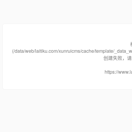
(/data/web/laitiku.com/xunruicms/cache/template/_dat
创建失败，请将
https://www.l