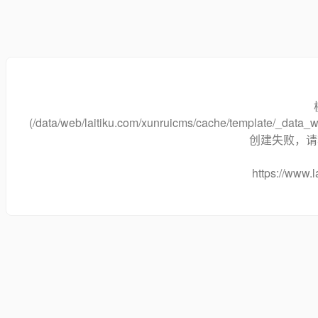
(/data/web/laitiku.com/xunruicms/cache/template/_dat
创建失败，请将
https://www.l