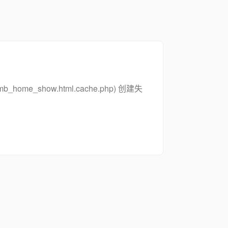
_zsymb_home_show.html.cache.php) 创建失