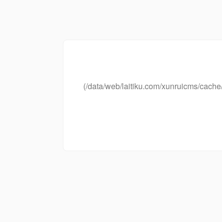
(/data/web/laitiku.com/xunruicms/ca