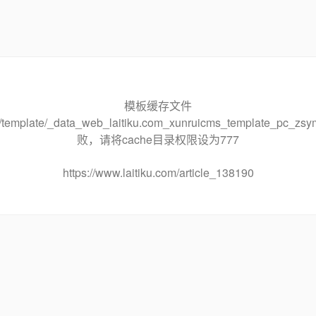
模板缓存文件
che/template/_data_web_laitiku.com_xunruicms_template_pc
败，请将cache目录权限设为777
https://www.laitiku.com/article_138190