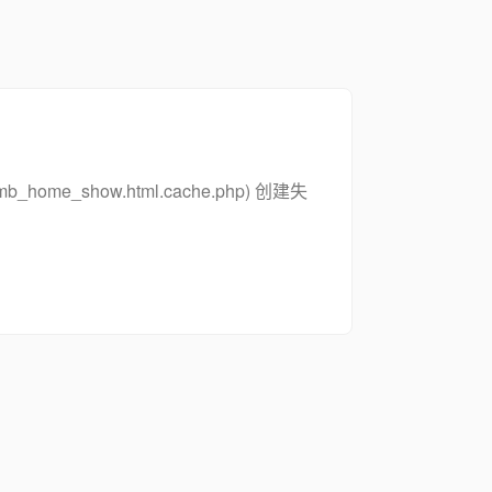
_zsymb_home_show.html.cache.php) 创建失