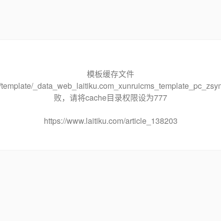
模板缓存文件
che/template/_data_web_laitiku.com_xunruicms_template_pc
败，请将cache目录权限设为777
https://www.laitiku.com/article_138203