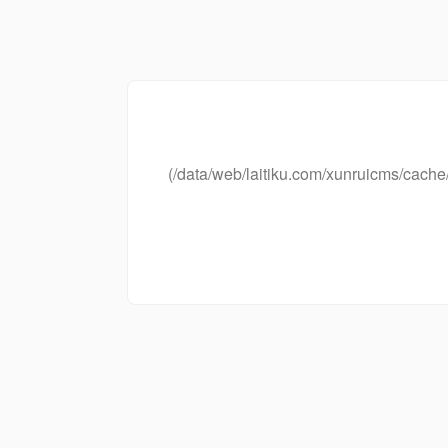
(/data/web/laitiku.com/xunruicms/ca