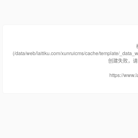
(/data/web/laitiku.com/xunruicms/cache/template/_dat
创建失败，请将
https://www.l