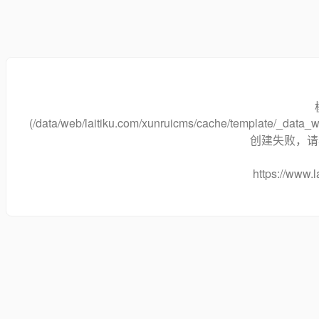
(/data/web/laitiku.com/xunruicms/cache/template/_dat
创建失败，请将
https://www.l