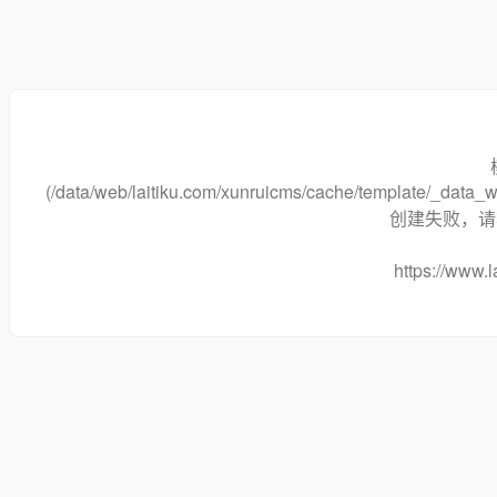
(/data/web/laitiku.com/xunruicms/cache/template/_dat
创建失败，请将
https://www.l