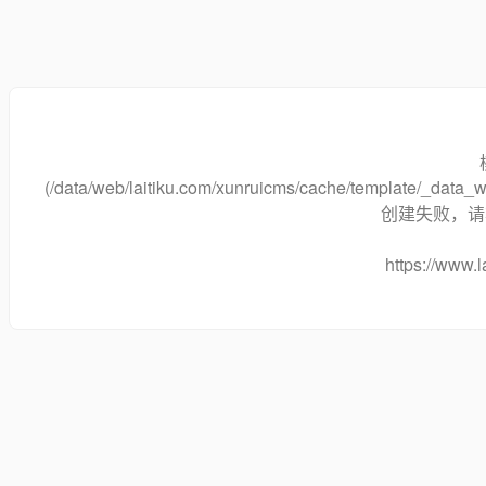
(/data/web/laitiku.com/xunruicms/cache/template/_dat
创建失败，请将
https://www.l