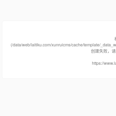
(/data/web/laitiku.com/xunruicms/cache/template/_dat
创建失败，请将
https://www.l