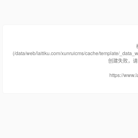
(/data/web/laitiku.com/xunruicms/cache/template/_dat
创建失败，请将
https://www.l