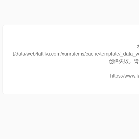
(/data/web/laitiku.com/xunruicms/cache/template/_dat
创建失败，请将
https://www.l