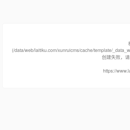
(/data/web/laitiku.com/xunruicms/cache/template/_dat
创建失败，请将
https://www.l