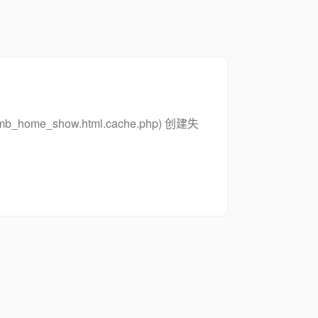
_zsymb_home_show.html.cache.php) 创建失