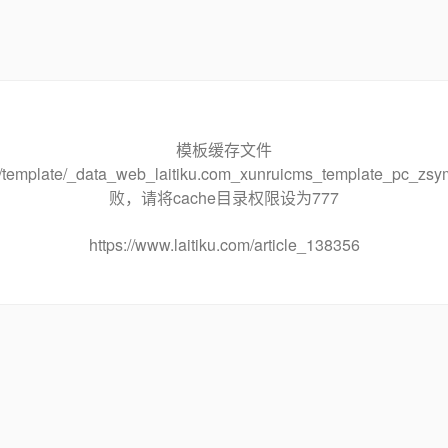
模板缓存文件
che/template/_data_web_laitiku.com_xunruicms_template_pc
败，请将cache目录权限设为777
https://www.laitiku.com/article_138356