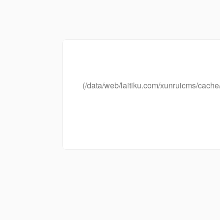
(/data/web/laitiku.com/xunruicms/ca