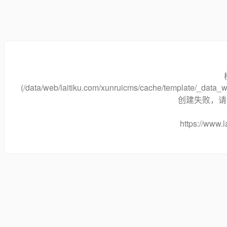
(/data/web/laitiku.com/xunruicms/cache/template/_dat
创建失败，请将
https://www.l