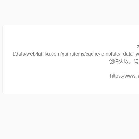
(/data/web/laitiku.com/xunruicms/cache/template/_dat
创建失败，请将
https://www.l