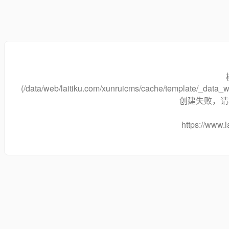
(/data/web/laitiku.com/xunruicms/cache/template/_dat
创建失败，请将
https://www.l