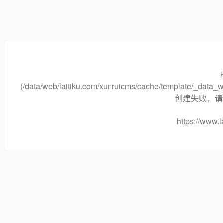
(/data/web/laitiku.com/xunruicms/cache/template/_dat
创建失败，请将
https://www.l