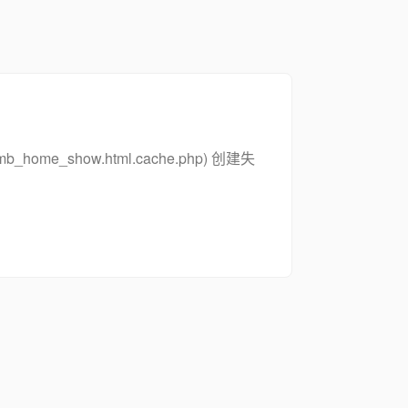
_zsymb_home_show.html.cache.php) 创建失