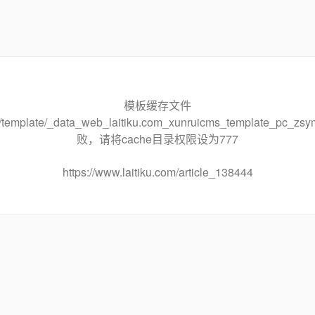
模板缓存文件
che/template/_data_web_laitiku.com_xunruicms_template_pc
败，请将cache目录权限设为777
https://www.laitiku.com/article_138444