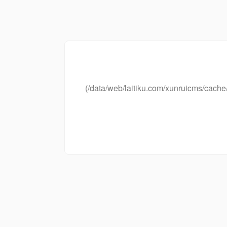
(/data/web/laitiku.com/xunruicms/ca