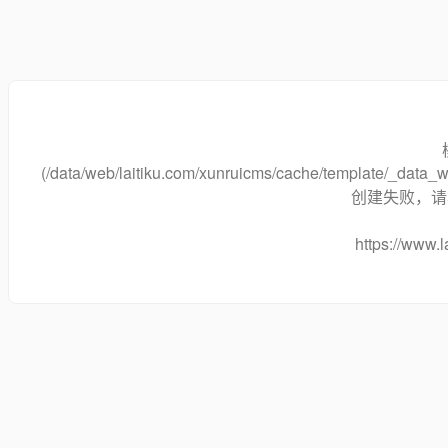
(/data/web/laitiku.com/xunruicms/cache/template/_dat
创建失败，请将
https://www.l