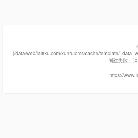
(/data/web/laitiku.com/xunruicms/cache/template/_dat
创建失败，请将
https://www.l