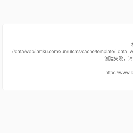
(/data/web/laitiku.com/xunruicms/cache/template/_dat
创建失败，请将
https://www.l