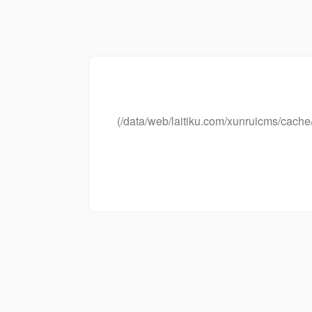
(/data/web/laitiku.com/xunruicms/ca