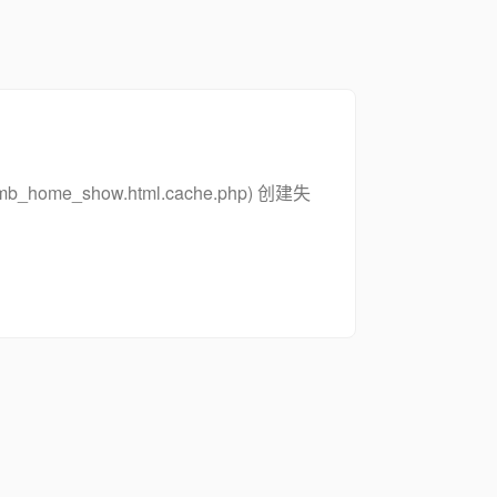
_zsymb_home_show.html.cache.php) 创建失