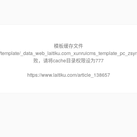
模板缓存文件
che/template/_data_web_laitiku.com_xunruicms_template_pc
败，请将cache目录权限设为777
https://www.laitiku.com/article_138657