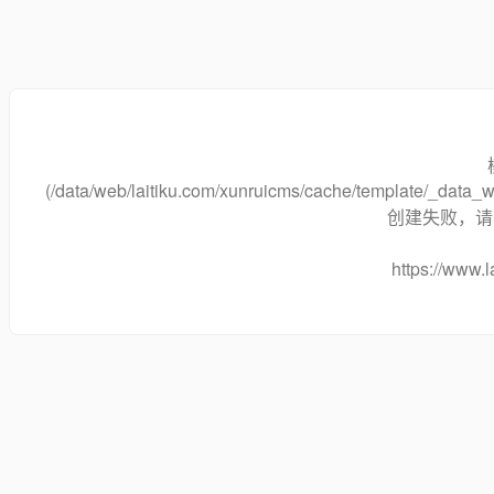
(/data/web/laitiku.com/xunruicms/cache/template/_dat
创建失败，请将
https://www.l