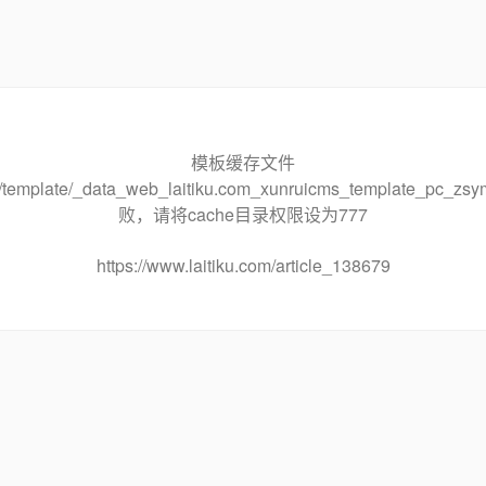
模板缓存文件
che/template/_data_web_laitiku.com_xunruicms_template_pc
败，请将cache目录权限设为777
https://www.laitiku.com/article_138679