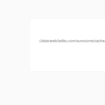
(/data/web/laitiku.com/xunruicms/ca