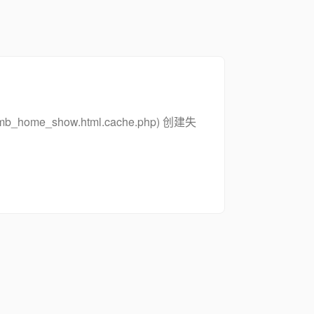
_zsymb_home_show.html.cache.php) 创建失