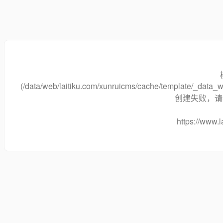
(/data/web/laitiku.com/xunruicms/cache/template/_dat
创建失败，请将
https://www.l