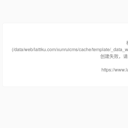
(/data/web/laitiku.com/xunruicms/cache/template/_dat
创建失败，请将
https://www.l