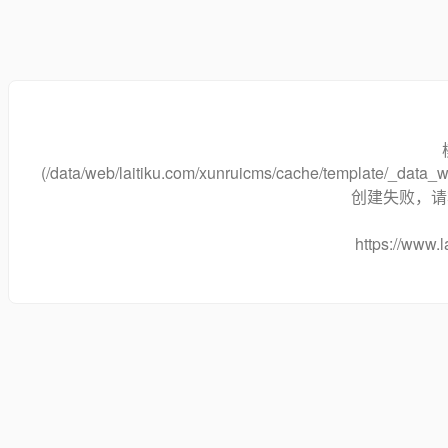
(/data/web/laitiku.com/xunruicms/cache/template/_dat
创建失败，请将
https://www.l