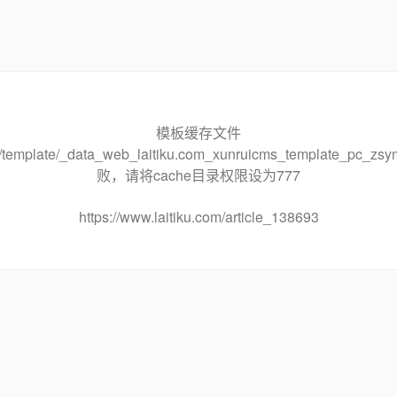
模板缓存文件
che/template/_data_web_laitiku.com_xunruicms_template_pc
败，请将cache目录权限设为777
https://www.laitiku.com/article_138693