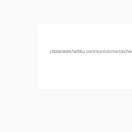
(/data/web/laitiku.com/xunruicms/ca