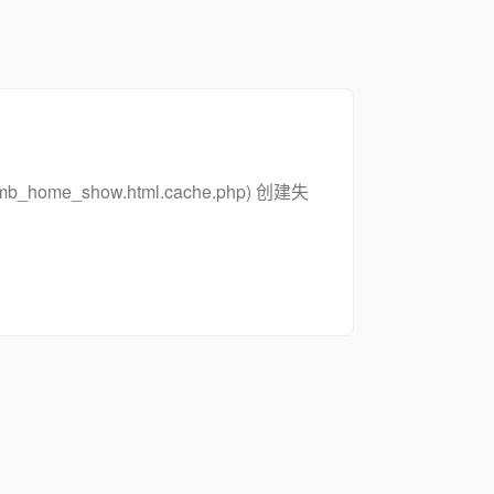
_zsymb_home_show.html.cache.php) 创建失