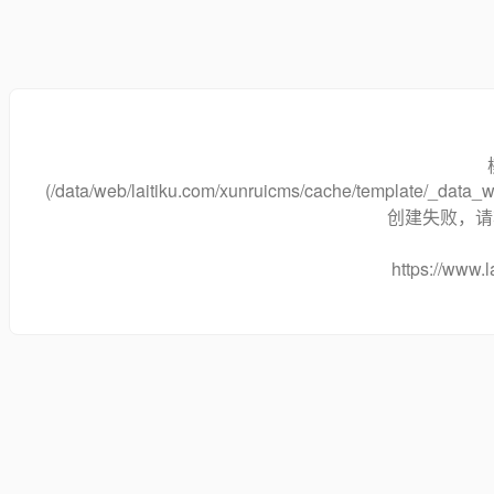
(/data/web/laitiku.com/xunruicms/cache/template/_dat
创建失败，请将
https://www.l