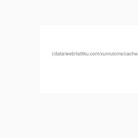
(/data/web/laitiku.com/xunruicms/ca