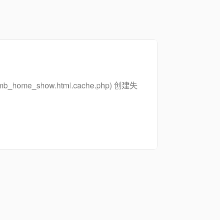
_zsymb_home_show.html.cache.php) 创建失