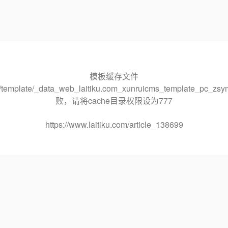
模板缓存文件
che/template/_data_web_laitiku.com_xunruicms_template_pc
败，请将cache目录权限设为777
https://www.laitiku.com/article_138699