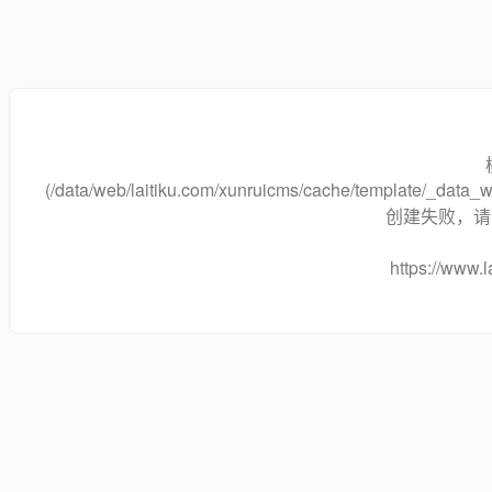
(/data/web/laitiku.com/xunruicms/cache/template/_dat
创建失败，请将
https://www.l