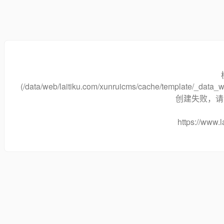
(/data/web/laitiku.com/xunruicms/cache/template/_dat
创建失败，请将
https://www.l