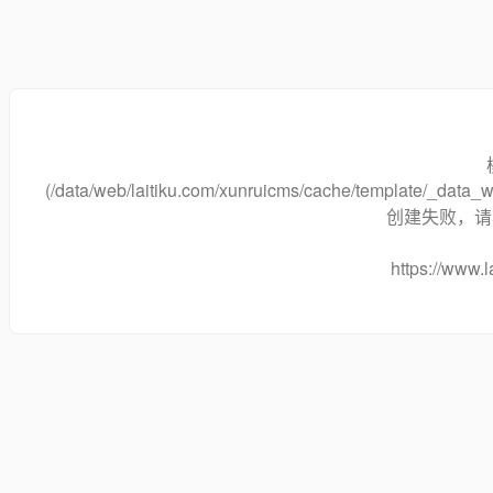
(/data/web/laitiku.com/xunruicms/cache/template/_dat
创建失败，请将
https://www.l