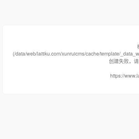
(/data/web/laitiku.com/xunruicms/cache/template/_dat
创建失败，请将
https://www.l