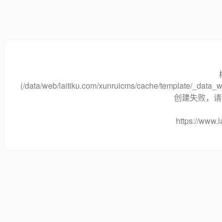
(/data/web/laitiku.com/xunruicms/cache/template/_dat
创建失败，请将
https://www.l