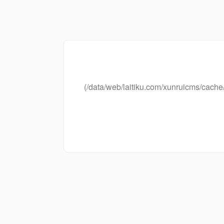
(/data/web/laitiku.com/xunruicms/ca