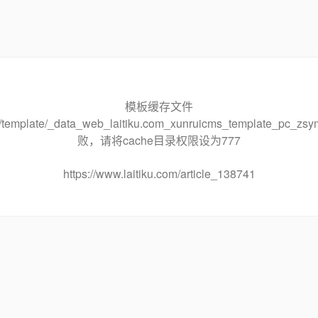
模板缓存文件
che/template/_data_web_laitiku.com_xunruicms_template_pc
败，请将cache目录权限设为777
https://www.laitiku.com/article_138741