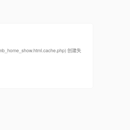
_zsymb_home_show.html.cache.php) 创建失