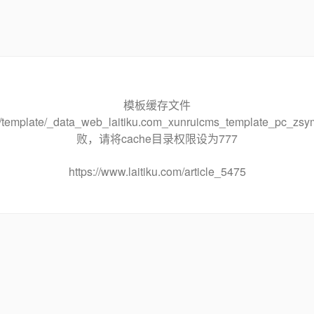
模板缓存文件
che/template/_data_web_laitiku.com_xunruicms_template_pc
败，请将cache目录权限设为777
https://www.laitiku.com/article_5475