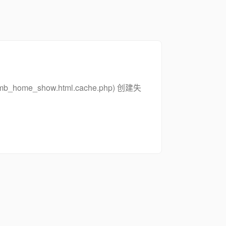
_zsymb_home_show.html.cache.php) 创建失