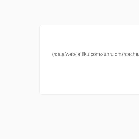
(/data/web/laitiku.com/xunruicms/ca