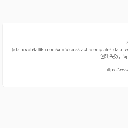
(/data/web/laitiku.com/xunruicms/cache/template/_dat
创建失败，请将
https://www