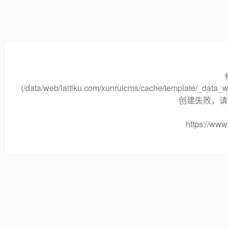
(/data/web/laitiku.com/xunruicms/cache/template/_data
创建失败，请将
https://www.