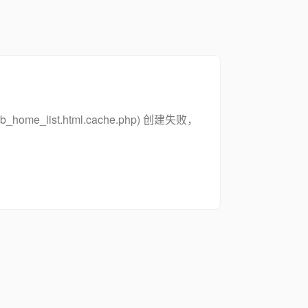
zsymb_home_list.html.cache.php) 创建失败，