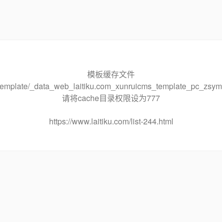
模板缓存文件
he/template/_data_web_laitiku.com_xunruicms_template_pc_
请将cache目录权限设为777
https://www.laitiku.com/list-244.html