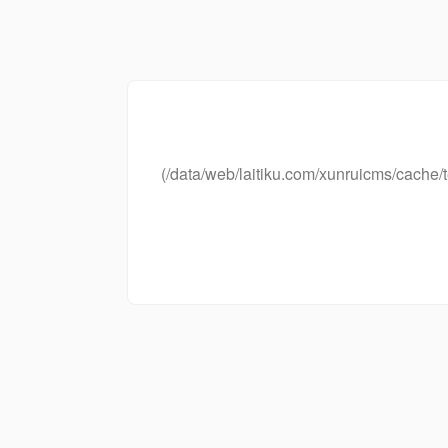
(/data/web/laitiku.com/xunruicms/cac