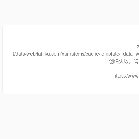
(/data/web/laitiku.com/xunruicms/cache/template/_data
创建失败，请将
https://www.