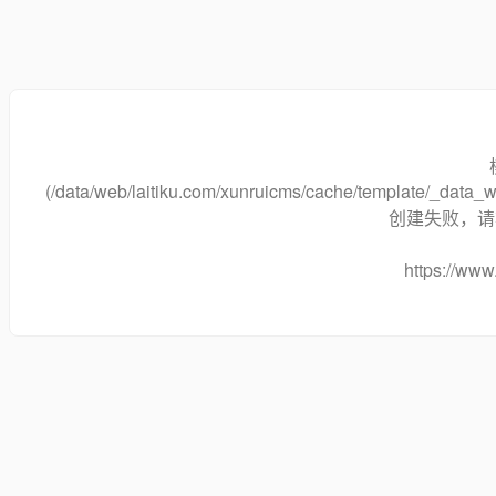
(/data/web/laitiku.com/xunruicms/cache/template/_data
创建失败，请将
https://www.