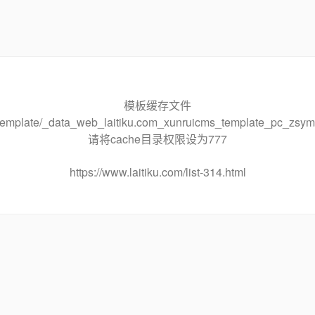
模板缓存文件
he/template/_data_web_laitiku.com_xunruicms_template_pc_
请将cache目录权限设为777
https://www.laitiku.com/list-314.html