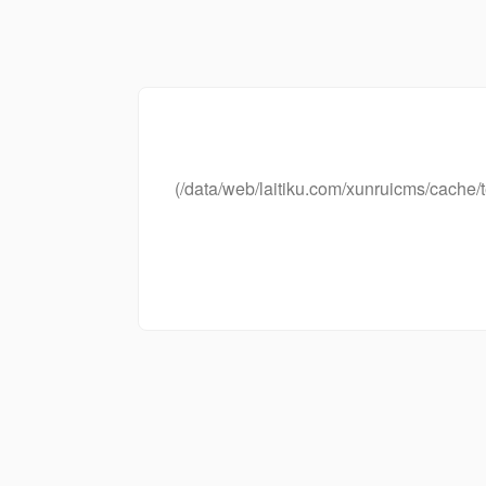
(/data/web/laitiku.com/xunruicms/cac