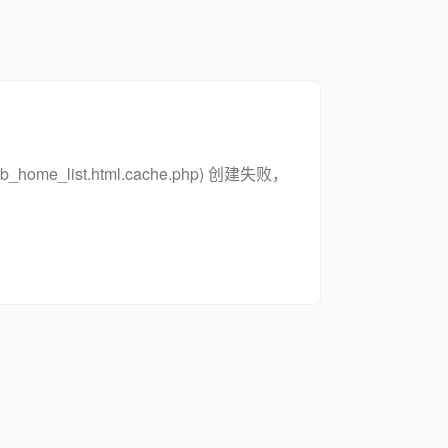
zsymb_home_list.html.cache.php) 创建失败，