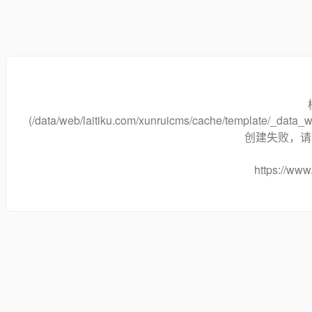
(/data/web/laitiku.com/xunruicms/cache/template/_data
创建失败，请将
https://www.