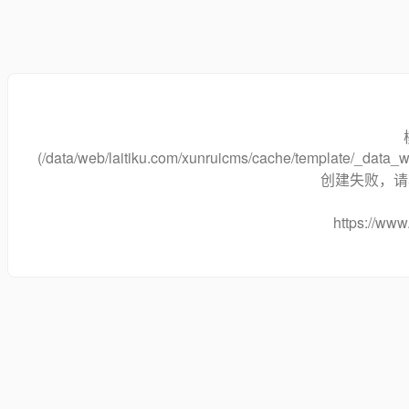
(/data/web/laitiku.com/xunruicms/cache/template/_data
创建失败，请将
https://www.