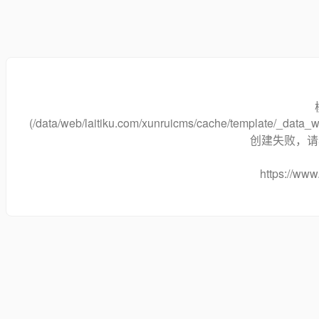
(/data/web/laitiku.com/xunruicms/cache/template/_data
创建失败，请将
https://www.