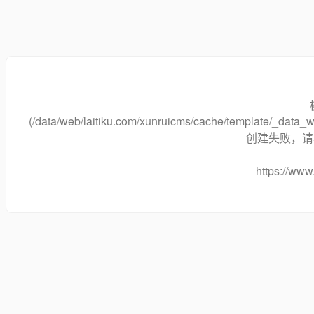
(/data/web/laitiku.com/xunruicms/cache/template/_data
创建失败，请将
https://www.