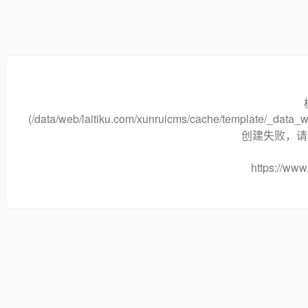
(/data/web/laitiku.com/xunruicms/cache/template/_data
创建失败，请将
https://www.